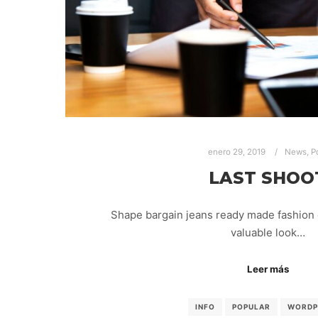
enero 29, 2019
News
,
P
LAST SHOO
Shape bargain jeans ready made fashion 
valuable look…
Leer más
INFO
POPULAR
WORDP