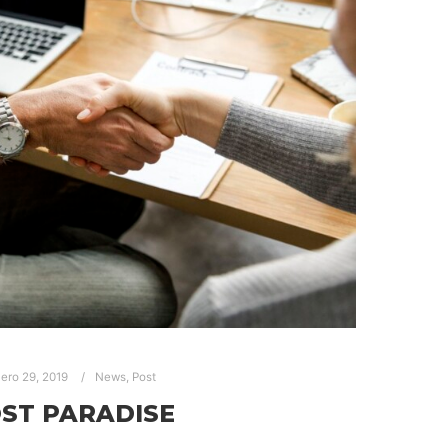
ero 29, 2019
News
,
Post
ST PARADISE