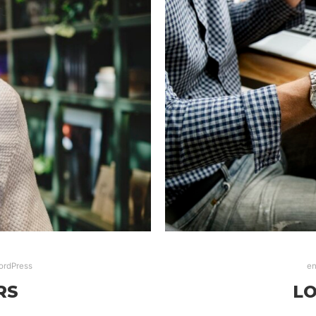
ordPress
en
RS
LO