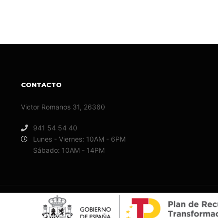
CONTACTO
Victor Romanos 31, 26360
941 54 54 40
Lunes - Viernes: 10AM - 6PM
Sábado: 10AM - 14PM