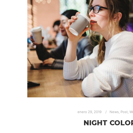
enero 29, 2019
News
,
Post
,
W
NIGHT COLO