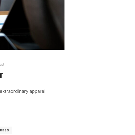
ost
T
extraordinary apparel
RESS